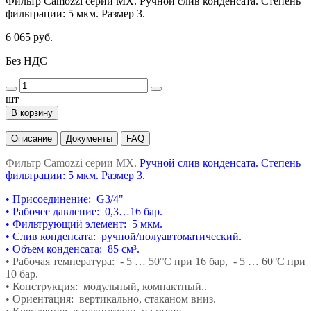
Фильтр Camozzi серии MX. Ручной слив конденсата. Степень
фильтрации: 5 мкм. Размер 3.
6 065 руб.
Без НДС
шт
В корзину
Описание
Документы
FAQ
Фильтр Camozzi серии MX.
Ручной слив конденсата. Степень
фильтрации: 5 мкм. Размер 3.
• Присоединение: G3/4"
• Рабочее давление: 0,3…16 бар.
• Фильтрующий элемент: 5 мкм.
• Слив конденсата: ручной/полуавтоматический.
• Объем конденсата: 85 см³.
• Рабочая температура: - 5 … 50°С при 16 бар,
- 5 … 60°С при
10 бар.
• Конструкция: модульный, компактный..
• Ориентация: вертикально, стаканом вниз.