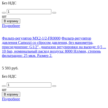
Без НДС
шт
В корзину
Подробнее
Фильтр-регулятор MX2-1/2-FR0000
Фильтр-регулятор
давления Camozzi со сбросом давления, без манометра,
присоединение: G1/2", диапазон регулировки на выходе: 0,5 ...
10 бар, номинальный расход воздуха: 8000 Нл/мин, степень
фильтрации: 25 мкм. Размер 2.
5 593 руб.
Без НДС
шт
В корзину
Подробнее