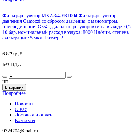
Фильтр-регулятор MX2-3/4-FR1004
Фильтр-регулятор
давления Camozzi со сбросом давления, с манометром,
присоединение: G3/4", диапазон регулировки на выходе: 0,5 ...
10 бар, номинальный расход воздуха: 8000 Нл/мин, степень
фильтрации: 5 мкм. Размер 2
6 879 руб.
Без НДС
шт
В корзину
Подробнее
Новости
О нас
Доставка и оплата
Контакты
9724704@mail.ru