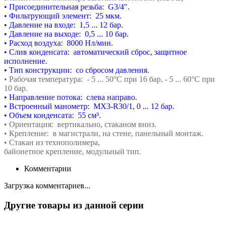
• Присоединительная резьба: G3/4".
• Фильтрующий элемент: 25 мкм.
• Давление на входе: 1,5 ... 12 бар.
• Давление на выходе: 0,5 ... 10 бар.
• Расход воздуха: 8000 Нл/мин.
• Слив конденсата: автоматический сброс,
защитное
исполнение.
• Тип конструкции: со сбросом давления.
• Рабочая температура: - 5 ... 50°С при 16 бар,
- 5 ... 60°С при
10 бар.
• Направление потока: слева направо.
• Встроенный манометр: MX3-R30/1, 0 ... 12 бар.
• Объем конденсата: 55 см³.
• Ориентация: вертикально, стаканом вниз.
• Крепление: в магистрали, на стене,
панельный монтаж.
• Стакан из технополимера,
байонетное
крепление,
модульный тип.
Комментарии
Загрузка комментариев...
Другие товары из данной серии