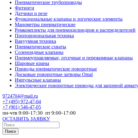
Пневматические трубопроводы
Фитинги
Датчики и реле
Функциональные клапаны и логические элементы
Манометры пневматические
Ремкомплекты для пневмоцилиндров и распределителей
Пропорциональная техника
Вакуумная техника
Пневматические схваты
Соленоидные клапаны
Пневмоуправляемые, отсечные и пережимные клапаны
Шаровые краны
Приводы пневматические поворотные
Дисковые поворотные затворы Omal
Импульсные клапаны
Электрические поворотные приводы для запорной армат
9724704@mail.ru
+7
(495) 972-47-04
+7
(901) 546-47-05
пн-чтв 9:00-17:30 пт 9:00-17:00
ОСТАВИТЬ ЗАЯВКУ
Поиск