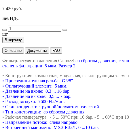
7 420 руб.
Без НДС
шт
В корзину
Описание
Документы
FAQ
Фильтр-регулятор давления Camozzi
со сбросом давления, с ма
степень фильтрации: 5 мкм. Размер 2
• Конструкция: компактная, модульная,
с фильтрующим элемен
• Присоединительная резьба: G3/8".
• Фильтрующий элемент: 5 мкм.
• Давление на входе: 0,3 ... 16 бар.
• Давление на выходе: 0,5 ... 7 бар.
• Расход воздуха: 7600 Нл/мин.
• Слив конденсата: ручной/полуавтоматический.
• Тип конструкции: со сбросом давления.
• Рабочая температура: - 5 ... 50°С при 16 бар,
- 5 ... 60°С при 10
• Направление потока: слева направо.
• Встроенный манометр: MX3-R32/1, 0 ...10 бар.