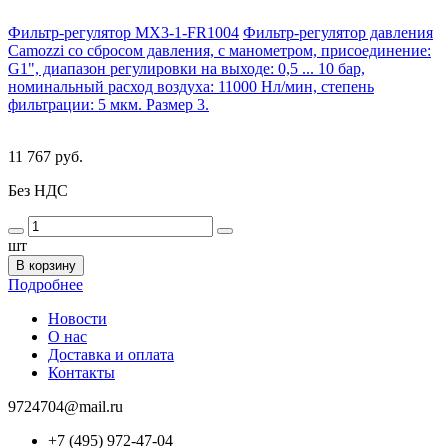
Фильтр-регулятор MX3-1-FR1004
Фильтр-регулятор давления
Camozzi со сбросом давления, с манометром, присоединение:
G1", диапазон регулировки на выходе: 0,5 ... 10 бар,
номинальный расход воздуха: 11000 Нл/мин, степень
фильтрации: 5 мкм. Размер 3.
11 767 руб.
Без НДС
шт
В корзину
Подробнее
Новости
О нас
Доставка и оплата
Контакты
9724704@mail.ru
+7 (495) 972-47-04