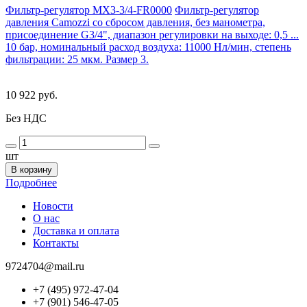
Фильтр-регулятор MX3-3/4-FR0000
Фильтр-регулятор
давления Camozzi со сбросом давления, без манометра,
присоединение G3/4", диапазон регулировки на выходе: 0,5 ...
10 бар, номинальный расход воздуха: 11000 Нл/мин, степень
фильтрации: 25 мкм. Размер 3.
10 922 руб.
Без НДС
шт
В корзину
Подробнее
Новости
О нас
Доставка и оплата
Контакты
9724704@mail.ru
+7 (495) 972-47-04
+7 (901) 546-47-05