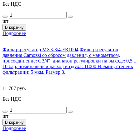
Без НДС
шт
В корзину
Подробнее
Фильтр-регулятор MX3-3/4-FR1004
Фильтр-регулятор
давления Camozzi со сбросом давления, с манометром,
присоединение: G3/4", диапазон регулировки на выходе: 0,5 ...
10 бар, номинальный расход воздуха: 11000 Нл/мин, степень
фильтрации: 5 мкм. Размер 3.
11 767 руб.
Без НДС
шт
В корзину
Подробнее