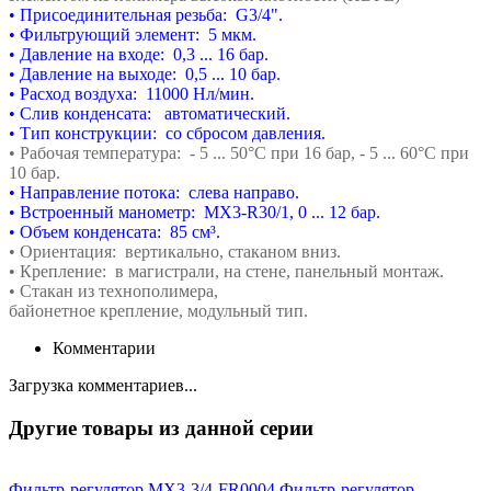
• Присоединительная резьба: G3/4".
• Фильтрующий элемент: 5 мкм.
• Давление на входе: 0,3 ... 16 бар.
• Давление на выходе: 0,5 ... 10 бар.
• Расход воздуха: 11000 Нл/мин.
• Слив конденсата: автоматический.
• Тип конструкции: со сбросом давления.
• Рабочая температура: - 5 ... 50°С при 16 бар,
- 5 ... 60°С при
10 бар.
• Направление потока: слева направо.
• Встроенный манометр: MX3-R30/1, 0 ... 12 бар.
• Объем конденсата: 85 см³.
• Ориентация: вертикально, стаканом вниз.
• Крепление: в магистрали, на стене,
панельный монтаж.
• Стакан из технополимера,
байонетное
крепление,
модульный тип.
Комментарии
Загрузка комментариев...
Другие товары из данной серии
Фильтр-регулятор MX3-3/4-FR0004
Фильтр-регулятор