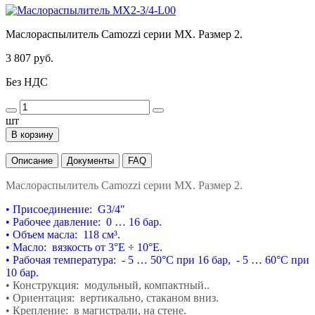
Маслораспылитель Camozzi серии MX. Размер 2.
3 807 руб.
Без НДС
шт
В корзину
Описание
Документы
FAQ
Маслораспылитель Camozzi серии MX. Размер 2.
• Присоединение: G3/4"
• Рабочее давление: 0 … 16 бар.
• Объем масла: 118 см
³
.
• Масло: вязкость от 3
°E
÷ 10
°E
.
• Рабочая температура: - 5 … 50°С при 16 бар,
- 5 … 60°С при
10 бар.
• Конструкция: модульный, компактный..
• Ориентация: вертикально, стаканом вниз.
• Крепление: в магистрали, на стене.