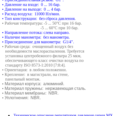
• Давление на входе: 0 ... 16 бар.
• Давление на выходе: 0 ... 4 бар.
• Расход воздуха: 11000 Нл/мин.
• Тип конструкции: без сброса давления.
• Рабочая температура: -5 ... 50°С при 16 бар.
-5 ... 60°С при 10 бар.
• Направление потока: слева направо.
• Наличие манометра: без манометра.
• Присоединение для манометра: G1/4".
• Рабочая среда:
очищенный воздух без
необходимости маслораспыления. Требуется
установка центробежного фильтра 25 мкм,
обеспечивающего класс очистки воздуха по
стандарту ISO 8573-1:2010 [7:8:4].
• Ориентация: в любом положении.
• Крепление: в магистрали, на стене,
панельный монтаж.
•
Материал корпуса: алюминий.
•
Материал пружины: нержавеющая сталь.
•
Материал мембраны: NBR.
•
Уплотнения: NBR.
Техническое описание реруляторов давления серии MX