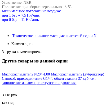
Уплотнение: NBR.
Положение при сборке: вертикально +/- 5°.
Минимальное потребление воздуха:
при 1 бар = 7,5 Нл/мин.
при 6 бар = 11 Нл/мин.
Техническое описание маслораспылителей серии N
Комментарии
Загрузка комментариев...
Другие товары из данной серии
Маслораспылитель N204-L00
Маслораспылитель (лубрикатор)
Camozzi, присоединение G1/4", объем стакана 37 куб. см.,
заполнение маслом при отсутствии давления.
3 118 руб.
Без НДС