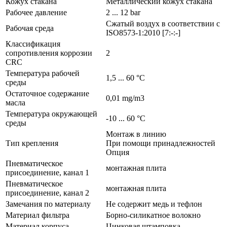
Кожух стакана
Металлический кожух стакана
Рабочее давление
2 ... 12 bar
Сжатый воздух в соответствии с
Рабочая среда
ISO8573-1:2010 [7:-:-]
Классификация
сопротивления коррозии
2
CRC
Температура рабочей
1,5 ... 60 °C
среды
Остаточное содержание
0,01 mg/m3
масла
Температура окружающей
-10 ... 60 °C
среды
Монтаж в линию
Тип крепления
При помощи принадлежностей
Опция
Пневматическое
монтажная плита
присоединение, канал 1
Пневматическое
монтажная плита
присоединение, канал 2
Замечания по материалу
Не содержит медь и тефлон
Материал фильтра
Борно-силикатное волокно
Материал корпуса
Цинковая штамповка