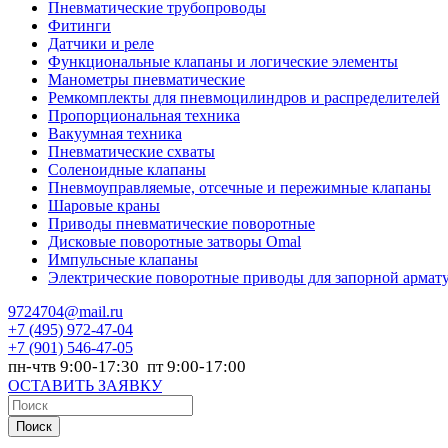
Пневматические трубопроводы
Фитинги
Датчики и реле
Функциональные клапаны и логические элементы
Манометры пневматические
Ремкомплекты для пневмоцилиндров и распределителей
Пропорциональная техника
Вакуумная техника
Пневматические схваты
Соленоидные клапаны
Пневмоуправляемые, отсечные и пережимные клапаны
Шаровые краны
Приводы пневматические поворотные
Дисковые поворотные затворы Omal
Импульсные клапаны
Электрические поворотные приводы для запорной армат
9724704@mail.ru
+7
(495) 972-47-04
+7
(901) 546-47-05
пн-чтв 9:00-17:30 пт 9:00-17:00
ОСТАВИТЬ ЗАЯВКУ
Поиск