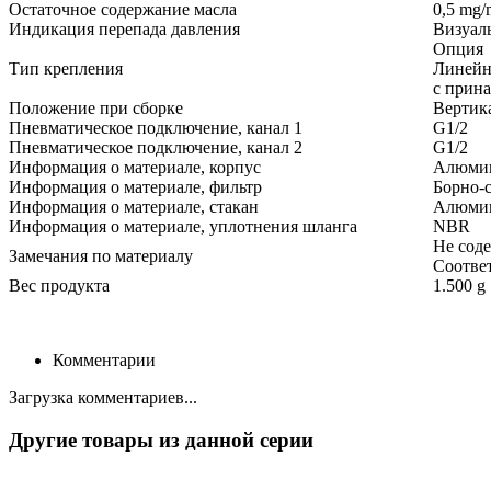
Остаточное содержание масла
0,5 mg/
Индикация перепада давления
Визуал
Опция
Тип крепления
Линейн
с прин
Положение при сборке
Вертика
Пневматическое подключение, канал 1
G1/2
Пневматическое подключение, канал 2
G1/2
Информация о материале, корпус
Алюмин
Информация о материале, фильтр
Борно-
Информация о материале, стакан
Алюмин
Информация о материале, уплотнения шланга
NBR
Не сод
Замечания по материалу
Соотве
Вес продукта
1.500 g
Комментарии
Загрузка комментариев...
Другие товары из данной серии