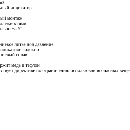
m3
ьный индикатор
ый монтаж
адлежностями
льно +/- 5°
иевое литье под давление
силикатное волокно
иевый сплав
ержит медь и тефлон
тствует директиве по ограничению использования опасных веще