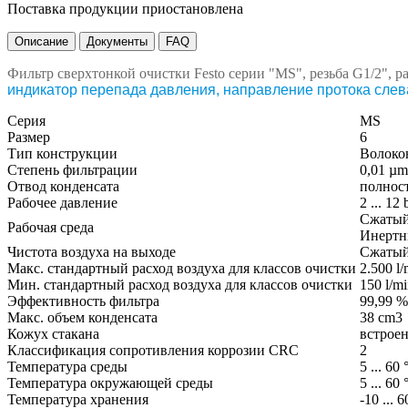
Поставка продукции приостановлена
Описание
Документы
FAQ
Фильтр сверхтонкой очистки Festo серии "MS", резьба G1/2", ра
индикатор перепада давления, направление протока слев
Серия
MS
Размер
6
Тип конструкции
Волоко
Степень фильтрации
0,01 µm
Отвод конденсата
полнос
Рабочее давление
2 ... 12 
Сжатый 
Рабочая среда
Инертн
Чистота воздуха на выходе
Сжатый 
Макс. стандартный расход воздуха для классов очистки
2.500 l/
Мин. стандартный расход воздуха для классов очистки
150 l/m
Эффективность фильтра
99,99 %
Макс. объем конденсата
38 cm3
Кожух стакана
встроен
Классификация сопротивления коррозии CRC
2
Температура среды
5 ... 60
Температура окружающей среды
5 ... 60
Температура хранения
-10 ... 