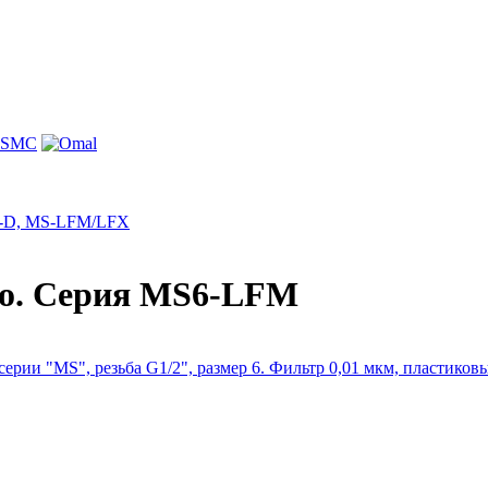
X-D, MS-LFM/LFX
to. Серия MS6-LFM
серии "MS", резьба G1/2", размер 6. Фильтр 0,01 мкм, пластико