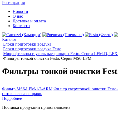
Регистрация
Новости
О нас
Доставка и оплата
Контакты
Каталог
Блоки подготовки воздуха
Блоки подготовки воздуха Festo
Микрофильтры и угольные фильтры Festo. Cерии LFM-D, LF
Фильтры тонкой очистки Festo. Серия MS6-LFM
Фильтры тонкой очистки Fes
Фильтр MS6-LFM-1/2-ARM
Фильтр сверхтонкой очистки Festo 
потока слева направо.
Подробнее
Поставка продукции приостановлена