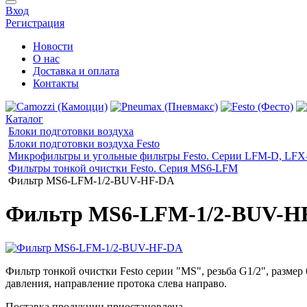
Вход
Регистрация
Новости
О нас
Доставка и оплата
Контакты
Каталог
Блоки подготовки воздуха
Блоки подготовки воздуха Festo
Микрофильтры и угольные фильтры Festo. Cерии LFM-D, LF
Фильтры тонкой очистки Festo. Серия MS6-LFM
Фильтр MS6-LFM-1/2-BUV-HF-DA
Фильтр MS6-LFM-1/2-BUV-H
Фильтр тонкой очистки Festo серии "MS", резьба G1/2", разме
давления, направление протока слева направо.
Поставка продукции приостановлена