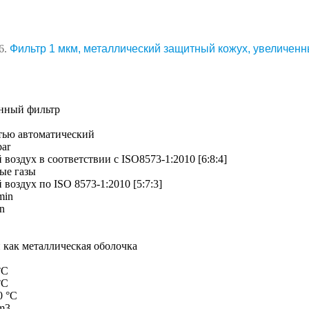
6.
Фильтр 1 мкм, металлический защитный кожух, увеличенн
нный фильтр
тью автоматический
bar
воздух в соответствии с ISO8573-1:2010 [6:8:4]
ые газы
воздух по ISO 8573-1:2010 [5:7:3]
min
in
 как металлическая оболочка
 °C
 °C
60 °C
m3