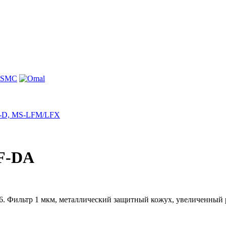
X-D, MS-LFM/LFX
F-DA
р 6. Фильтр 1 мкм, металлический защитный кожух, увеличенный 