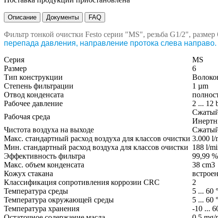
Описание
Документы
FAQ
Фильтр тонкой очистки Festo серии "MS", резьба G1/2", размер 
перепада давления, направление протока слева направо.
Серия
MS
Размер
6
Тип конструкции
Волоко
Степень фильтрации
1 µm
Отвод конденсата
полнос
Рабочее давление
2 ... 12 
Сжатый 
Рабочая среда
Инертн
Чистота воздуха на выходе
Сжатый 
Макс. стандартный расход воздуха для классов очистки
3.000 l/
Мин. стандартный расход воздуха для классов очистки
188 l/m
Эффективность фильтра
99,99 %
Макс. объем конденсата
38 cm3
Кожух стакана
встроен
Классификация сопротивления коррозии CRC
2
Температура среды
5 ... 60
Температура окружающей среды
5 ... 60
Температура хранения
-10 ... 
Остаточное содержание масла
0,5 mg/