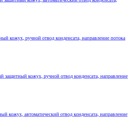
тный кожух, ручной отвод конденсата, направление потока
вый защитный кожух, ручной отвод конденсата, направление
тный кожух, автоматический отвод конденсата, направление