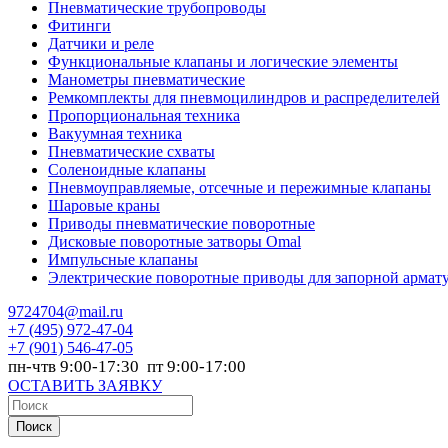
Пневматические трубопроводы
Фитинги
Датчики и реле
Функциональные клапаны и логические элементы
Манометры пневматические
Ремкомплекты для пневмоцилиндров и распределителей
Пропорциональная техника
Вакуумная техника
Пневматические схваты
Соленоидные клапаны
Пневмоуправляемые, отсечные и пережимные клапаны
Шаровые краны
Приводы пневматические поворотные
Дисковые поворотные затворы Omal
Импульсные клапаны
Электрические поворотные приводы для запорной армат
9724704@mail.ru
+7
(495) 972-47-04
+7
(901) 546-47-05
пн-чтв 9:00-17:30 пт 9:00-17:00
ОСТАВИТЬ ЗАЯВКУ
Поиск