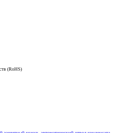
ств (RoHS)
вый защитный кожух, автоматический отвод конденсата,