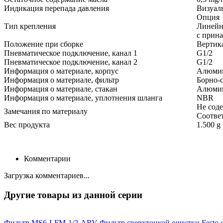
Индикация перепада давления
Визуал
Опция
Тип крепления
Линейн
с прин
Положение при сборке
Вертика
Пневматическое подключение, канал 1
G1/2
Пневматическое подключение, канал 2
G1/2
Информация о материале, корпус
Алюмин
Информация о материале, фильтр
Борно-
Информация о материале, стакан
Алюмин
Информация о материале, уплотнения шланга
NBR
Не сод
Замечания по материалу
Соотве
Вес продукта
1.500 g
Комментарии
Загрузка комментариев...
Другие товары из данной серии
Фильтр MS6-LFM-1/2-ARV
Фильтр сверхтонкой очистки Festo 