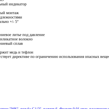
ьный индикатор
ый монтаж
адлежностями
льно +/- 5°
иевое литье под давление
силикатное волокно
иевый сплав
ержит медь и тефлон
тствует директиве по ограничению использования опасных веще
серии "MS", резьба G1/2", размер 6. Фильтр 0,01 мкм, пластико