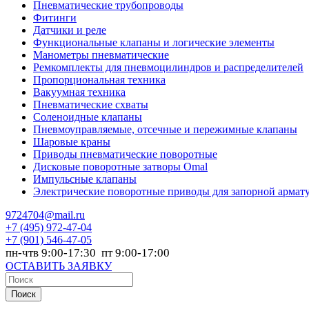
Пневматические трубопроводы
Фитинги
Датчики и реле
Функциональные клапаны и логические элементы
Манометры пневматические
Ремкомплекты для пневмоцилиндров и распределителей
Пропорциональная техника
Вакуумная техника
Пневматические схваты
Соленоидные клапаны
Пневмоуправляемые, отсечные и пережимные клапаны
Шаровые краны
Приводы пневматические поворотные
Дисковые поворотные затворы Omal
Импульсные клапаны
Электрические поворотные приводы для запорной армат
9724704@mail.ru
+7
(495) 972-47-04
+7
(901) 546-47-05
пн-чтв 9:00-17:30 пт 9:00-17:00
ОСТАВИТЬ ЗАЯВКУ
Поиск