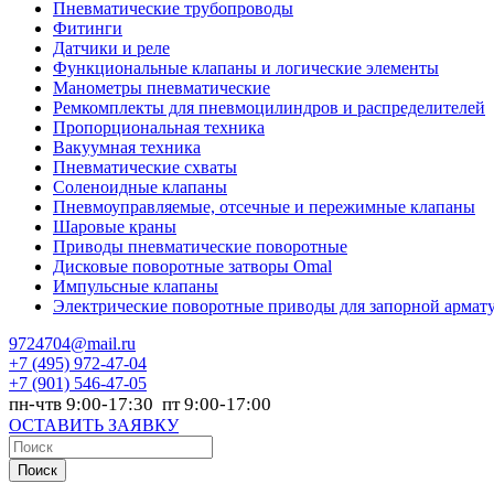
Пневматические трубопроводы
Фитинги
Датчики и реле
Функциональные клапаны и логические элементы
Манометры пневматические
Ремкомплекты для пневмоцилиндров и распределителей
Пропорциональная техника
Вакуумная техника
Пневматические схваты
Соленоидные клапаны
Пневмоуправляемые, отсечные и пережимные клапаны
Шаровые краны
Приводы пневматические поворотные
Дисковые поворотные затворы Omal
Импульсные клапаны
Электрические поворотные приводы для запорной армат
9724704@mail.ru
+7
(495) 972-47-04
+7
(901) 546-47-05
пн-чтв 9:00-17:30 пт 9:00-17:00
ОСТАВИТЬ ЗАЯВКУ
Поиск