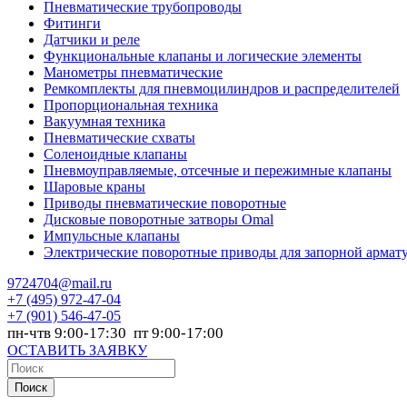
Пневматические трубопроводы
Фитинги
Датчики и реле
Функциональные клапаны и логические элементы
Манометры пневматические
Ремкомплекты для пневмоцилиндров и распределителей
Пропорциональная техника
Вакуумная техника
Пневматические схваты
Соленоидные клапаны
Пневмоуправляемые, отсечные и пережимные клапаны
Шаровые краны
Приводы пневматические поворотные
Дисковые поворотные затворы Omal
Импульсные клапаны
Электрические поворотные приводы для запорной армат
9724704@mail.ru
+7
(495) 972-47-04
+7
(901) 546-47-05
пн-чтв 9:00-17:30 пт 9:00-17:00
ОСТАВИТЬ ЗАЯВКУ
Поиск