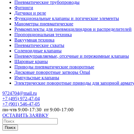
Пневматические трубопроводы
Фитинги
Датчики и реле
Функциональные клапаны и логические элементы
Манометры пневматические
Ремкомплекты для пневмоцилиндров и распределителей
Пропорциональная техника
Вакуумная техника
Пневматические схваты
Соленоидные клапаны
Пневмоуправляемые, отсечные и пережимные клапаны
Шаровые краны
Приводы пневматические поворотные
Дисковые поворотные затворы Omal
Импульсные клапаны
Электрические поворотные приводы для запорной армат
9724704@mail.ru
+7
(495) 972-47-04
+7
(901) 546-47-05
пн-чтв 9:00-17:30 пт 9:00-17:00
ОСТАВИТЬ ЗАЯВКУ
Поиск