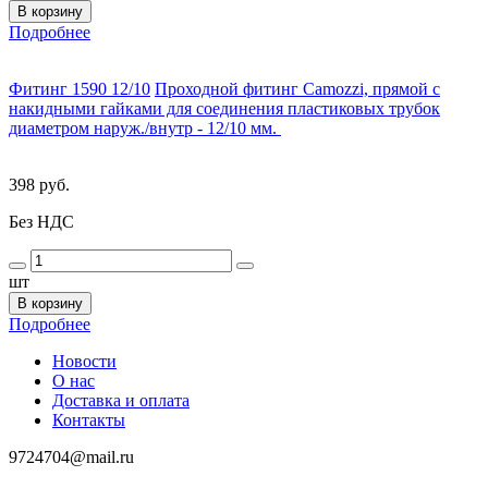
В корзину
Подробнее
Фитинг 1590 12/10
Проходной фитинг Camozzi, прямой с
накидными гайками для соединения пластиковых трубок
диаметром наруж./внутр - 12/10 мм.
398 руб.
Без НДС
шт
В корзину
Подробнее
Новости
О нас
Доставка и оплата
Контакты
9724704@mail.ru