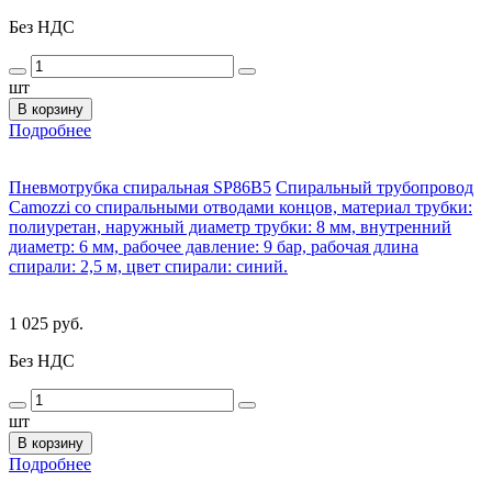
Без НДС
шт
В корзину
Подробнее
Пневмотрубка спиральная SP86B5
Спиральный трубопровод
Camozzi со спиральными отводами концов, материал трубки:
полиуретан, наружный диаметр трубки: 8 мм, внутренний
диаметр: 6 мм, рабочее давление: 9 бар, рабочая длина
спирали: 2,5 м, цвет спирали: синий.
1 025 руб.
Без НДС
шт
В корзину
Подробнее