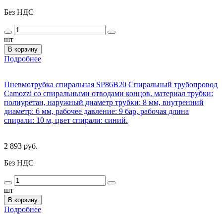
Без НДС
шт
В корзину
Подробнее
Пневмотрубка спиральная SP86B20
Спиральный трубопровод
Camozzi со спиральными отводами концов, материал трубки:
полиуретан, наружный диаметр трубки: 8 мм, внутренний
диаметр: 6 мм, рабочее давление: 9 бар, рабочая длина
спирали: 10 м, цвет спирали: синий.
2 893 руб.
Без НДС
шт
В корзину
Подробнее