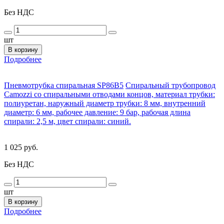
Без НДС
шт
В корзину
Подробнее
Пневмотрубка спиральная SP86B5
Спиральный трубопровод
Camozzi со спиральными отводами концов, материал трубки:
полиуретан, наружный диаметр трубки: 8 мм, внутренний
диаметр: 6 мм, рабочее давление: 9 бар, рабочая длина
спирали: 2,5 м, цвет спирали: синий.
1 025 руб.
Без НДС
шт
В корзину
Подробнее