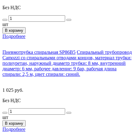
Без НДС
шт
В корзину
Подробнее
Пневмотрубка спиральная SP86B5
Спиральный трубопровод
Camozzi со спиральными отводами концов, материал трубки:
полиуретан, наружный диаметр трубки: 8 мм, внутренний
диаметр: 6 мм, рабочее давление: 9 бар, рабочая длина
спирали: 2,5 м, цвет спирали: синий.
1 025 руб.
Без НДС
шт
В корзину
Подробнее