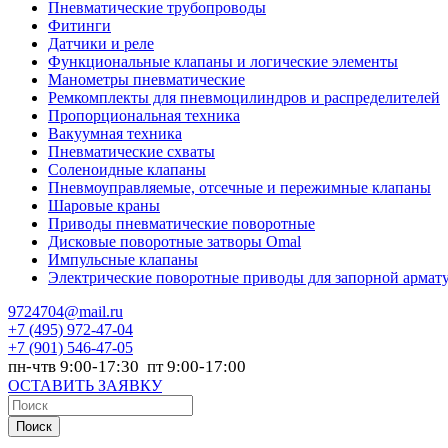
Пневматические трубопроводы
Фитинги
Датчики и реле
Функциональные клапаны и логические элементы
Манометры пневматические
Ремкомплекты для пневмоцилиндров и распределителей
Пропорциональная техника
Вакуумная техника
Пневматические схваты
Соленоидные клапаны
Пневмоуправляемые, отсечные и пережимные клапаны
Шаровые краны
Приводы пневматические поворотные
Дисковые поворотные затворы Omal
Импульсные клапаны
Электрические поворотные приводы для запорной армат
9724704@mail.ru
+7
(495) 972-47-04
+7
(901) 546-47-05
пн-чтв 9:00-17:30 пт 9:00-17:00
ОСТАВИТЬ ЗАЯВКУ
Поиск