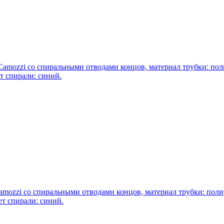
amozzi со спиральными отводами концов, материал трубки: пол
ет спирали: синий.
mozzi со спиральными отводами концов, материал трубки: полиу
вет спирали: синий.