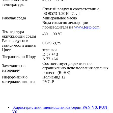
температуры
Сжатый воздух в соответствии с
ISO8573-1:2010 [7:-:-]
Рабочая среда
Минеральное масло
Вода согласно декларации
производитела на
www.festo.com
Температура
-30 ... 90 °C
окружающей среды
Вес продукта в
0,049 kg/m
зависимости длины
Цвет
зеленый
D 57 +/-3
Твердость по Шору
A 72 +/-4
Соответствует директиве по
Замечания по
ограничению использования опасных
материалу
веществ (RoHS)
Информация о
Полиамид 12
материале, шланги
PVC-P
Характеристики пневмошлангов серии PAN-V0, PUN-
V0