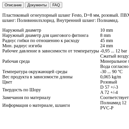
Описание
Документы
FAQ
Пластиковый огнеупорный шланг Festo, D=8 мм, розовый. ПВХ
шланг: Поливинилхлорид. Внутренний шланг: Полиамид.
Наружный диаметр
10 mm
Наружный диаметр для цангового фитинга
8 mm
Радиус гибки по отношению к расходу
45 mm
Мин. радиус изгиба
24 mm
Рабочее давление в зависимости от температуры
-0,95 ... 12 bar
Сжатый воздух 
Рабочая среда
Минеральное 
Вода согласно
Температура окружающей среды
-30 ... 90 °C
Вес продукта в зависимости длины
0,065 kg/m
Цвет
Розовый
D 57 +/-3
Твердость по Шору
A 72 +/-4
Замечания по материалу
Соответствует
Полиамид 12
Информация о материале, шланги
PVC-P