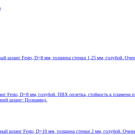
0
 шланг Festo, D=8 мм, толщина стенки 1,25 мм, голубой. Очен
г Festo, D=8 мм, голубой. ПВХ оплетка, стойкость к пламени 
ний шланг: Полиамид.
й шланг Festo, D=10 мм, толщина стенки 2 мм, голубой. Очень