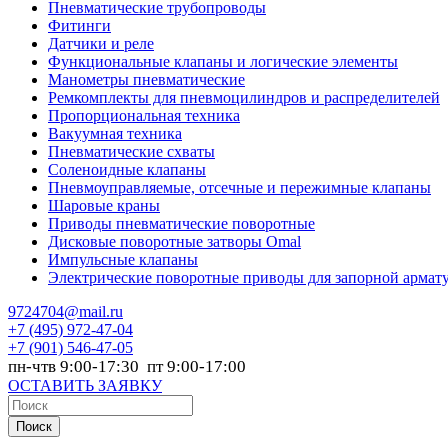
Пневматические трубопроводы
Фитинги
Датчики и реле
Функциональные клапаны и логические элементы
Манометры пневматические
Ремкомплекты для пневмоцилиндров и распределителей
Пропорциональная техника
Вакуумная техника
Пневматические схваты
Соленоидные клапаны
Пневмоуправляемые, отсечные и пережимные клапаны
Шаровые краны
Приводы пневматические поворотные
Дисковые поворотные затворы Omal
Импульсные клапаны
Электрические поворотные приводы для запорной армат
9724704@mail.ru
+7
(495) 972-47-04
+7
(901) 546-47-05
пн-чтв 9:00-17:30 пт 9:00-17:00
ОСТАВИТЬ ЗАЯВКУ
Поиск