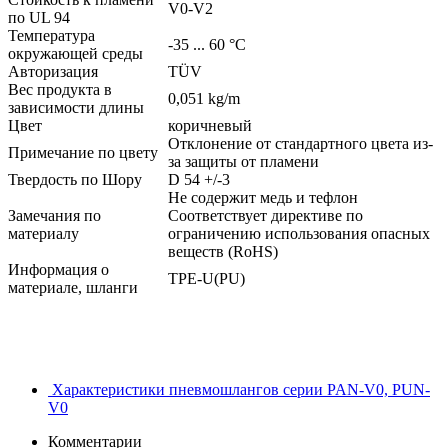
V0-V2
по UL 94
Температура
-35 ... 60 °C
окружающей среды
Авторизация
TÜV
Вес продукта в
0,051 kg/m
зависимости длины
Цвет
коричневый
Отклонение от стандартного цвета из-
Примечание по цвету
за защиты от пламени
Твердость по Шору
D 54 +/-3
Не содержит медь и тефлон
Замечания по
Соответствует директиве по
материалу
ограничению использования опасных
веществ (RoHS)
Информация о
TPE-U(PU)
материале, шланги
Характеристики пневмошлангов серии PAN-V0, PUN-
V0
Комментарии