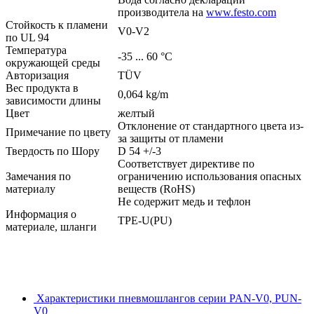
производитела на
www.festo.com
Стойкость к пламени
V0-V2
по UL 94
Температура
-35 ... 60 °C
окружающей среды
Авторизация
TÜV
Вес продукта в
0,064 kg/m
зависимости длины
Цвет
желтый
Отклонение от стандартного цвета из-
Примечание по цвету
за защиты от пламени
Твердость по Шору
D 54 +/-3
Соответствует директиве по
Замечания по
ограничению использования опасных
материалу
веществ (RoHS)
Не содержит медь и тефлон
Информация о
TPE-U(PU)
материале, шланги
Характеристики пневмошлангов серии PAN-V0, PUN-
V0