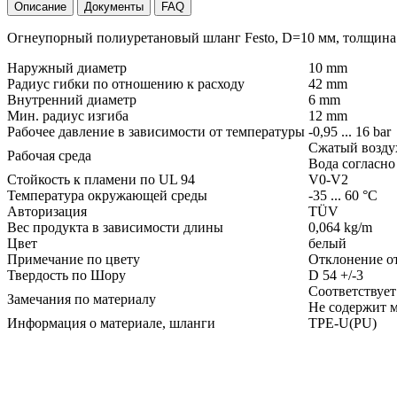
Описание
Документы
FAQ
Огнеупорный полиуретановый шланг Festo, D=10 мм, толщина с
Наружный диаметр
10 mm
Радиус гибки по отношению к расходу
42 mm
Внутренний диаметр
6 mm
Мин. радиус изгиба
12 mm
Рабочее давление в зависимости от температуры
-0,95 ... 16 bar
Сжатый воздух 
Рабочая среда
Вода согласно
Стойкость к пламени по UL 94
V0-V2
Температура окружающей среды
-35 ... 60 °C
Авторизация
TÜV
Вес продукта в зависимости длины
0,064 kg/m
Цвет
белый
Примечание по цвету
Отклонение от
Твердость по Шору
D 54 +/-3
Соответствует
Замечания по материалу
Не содержит м
Информация о материале, шланги
TPE-U(PU)