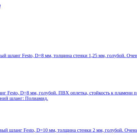
0
 шланг Festo, D=8 мм, толщина стенки 1,25 мм, голубой. Очен
г Festo, D=8 мм, голубой. ПВХ оплетка, стойкость к пламени 
ний шланг: Полиамид.
й шланг Festo, D=10 мм, толщина стенки 2 мм, голубой. Очень