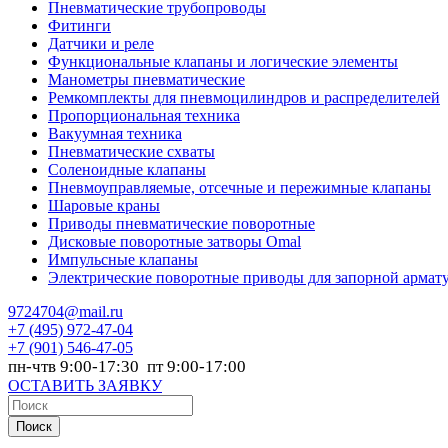
Пневматические трубопроводы
Фитинги
Датчики и реле
Функциональные клапаны и логические элементы
Манометры пневматические
Ремкомплекты для пневмоцилиндров и распределителей
Пропорциональная техника
Вакуумная техника
Пневматические схваты
Соленоидные клапаны
Пневмоуправляемые, отсечные и пережимные клапаны
Шаровые краны
Приводы пневматические поворотные
Дисковые поворотные затворы Omal
Импульсные клапаны
Электрические поворотные приводы для запорной армат
9724704@mail.ru
+7
(495) 972-47-04
+7
(901) 546-47-05
пн-чтв 9:00-17:30 пт 9:00-17:00
ОСТАВИТЬ ЗАЯВКУ
Поиск