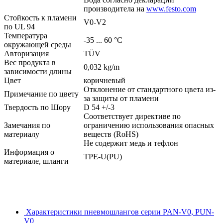
производитела на
www.festo.com
Стойкость к пламени
V0-V2
по UL 94
Температура
-35 ... 60 °C
окружающей среды
Авторизация
TÜV
Вес продукта в
0,032 kg/m
зависимости длины
Цвет
коричневый
Отклонение от стандартного цвета из-
Примечание по цвету
за защиты от пламени
Твердость по Шору
D 54 +/-3
Соответствует директиве по
Замечания по
ограничению использования опасных
материалу
веществ (RoHS)
Не содержит медь и тефлон
Информация о
TPE-U(PU)
материале, шланги
Характеристики пневмошлангов серии PAN-V0, PUN-
V0