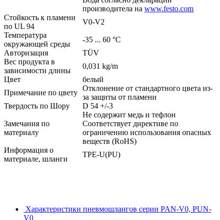
производитела на
www.festo.com
Стойкость к пламени
V0-V2
по UL 94
Температура
-35 ... 60 °C
окружающей среды
Авторизация
TÜV
Вес продукта в
0,031 kg/m
зависимости длины
Цвет
белый
Отклонение от стандартного цвета из-
Примечание по цвету
за защиты от пламени
Твердость по Шору
D 54 +/-3
Не содержит медь и тефлон
Замечания по
Соответствует директиве по
материалу
ограничению использования опасных
веществ (RoHS)
Информация о
TPE-U(PU)
материале, шланги
Характеристики пневмошлангов серии PAN-V0, PUN-
V0