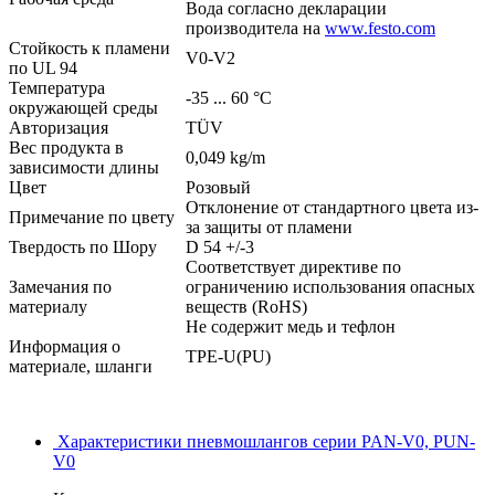
Вода согласно декларации
производитела на
www.festo.com
Стойкость к пламени
V0-V2
по UL 94
Температура
-35 ... 60 °C
окружающей среды
Авторизация
TÜV
Вес продукта в
0,049 kg/m
зависимости длины
Цвет
Розовый
Отклонение от стандартного цвета из-
Примечание по цвету
за защиты от пламени
Твердость по Шору
D 54 +/-3
Соответствует директиве по
Замечания по
ограничению использования опасных
материалу
веществ (RoHS)
Не содержит медь и тефлон
Информация о
TPE-U(PU)
материале, шланги
Характеристики пневмошлангов серии PAN-V0, PUN-
V0