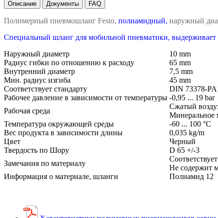
Описание
Документы
FAQ
Полимерный пневмошланг Festo,
полиамидный,
наружный диаме
Специальный шланг для мобильной пневматики, выдерживает 
Наружный диаметр
10 mm
Радиус гибки по отношению к расходу
65 mm
Внутренний диаметр
7,5 mm
Мин. радиус изгиба
45 mm
Соответствует стандарту
DIN 73378-PA
Рабочее давление в зависимости от температуры
-0,95 ... 19 bar
Сжатый воздух 
Рабочая среда
Минеральное 
Температура окружающей среды
-60 ... 100 °C
Вес продукта в зависимости длины
0,035 kg/m
Цвет
Черный
Твердость по Шору
D 65 +/-3
Соответствует
Замечания по материалу
Не содержит м
Информация о материале, шланги
Полиамид 12