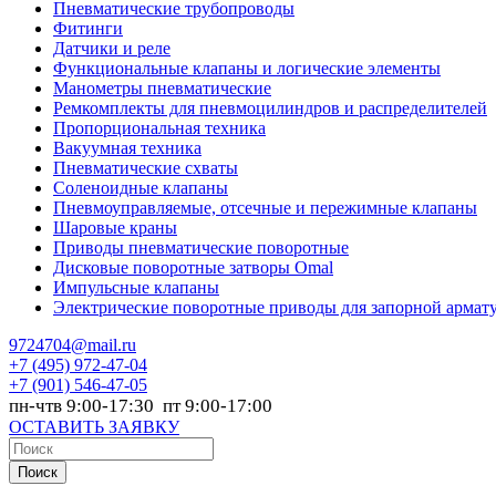
Пневматические трубопроводы
Фитинги
Датчики и реле
Функциональные клапаны и логические элементы
Манометры пневматические
Ремкомплекты для пневмоцилиндров и распределителей
Пропорциональная техника
Вакуумная техника
Пневматические схваты
Соленоидные клапаны
Пневмоуправляемые, отсечные и пережимные клапаны
Шаровые краны
Приводы пневматические поворотные
Дисковые поворотные затворы Omal
Импульсные клапаны
Электрические поворотные приводы для запорной армат
9724704@mail.ru
+7
(495) 972-47-04
+7
(901) 546-47-05
пн-чтв 9:00-17:30 пт 9:00-17:00
ОСТАВИТЬ ЗАЯВКУ
Поиск