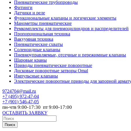
Пневматические трубопроводы
Фитинги
Датчики и реле
Функциональные клапаны и логические элементы
Манометры пневматические
Ремкомплекты для пневмоцилиндров и распределителей
Пропорциональная техника
Вакуумная техника
Пневматические схваты
Соленоидные клапаны
Пневмоуправляемые, отсечные и пережимные клапаны
Шаровые краны
Приводы пневматические поворотные
Дисковые поворотные затворы Omal
Импульсные клапаны
Электрические поворотные приводы для запорной армат
9724704@mail.ru
+7
(495) 972-47-04
+7
(901) 546-47-05
пн-чтв 9:00-17:30 пт 9:00-17:00
ОСТАВИТЬ ЗАЯВКУ
Поиск