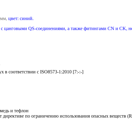
 мм,
цвет: синий.
 с цанговыми QS-соединениями, а также фитингами CN и CK, н
r
х в соответствии с ISO8573-1:2010 [7:-:-]
 медь и тефлон
т директиве по ограничению использования опасных веществ (