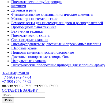
Пневматические трубопроводы
Фитинги
Датчики и реле
Функциональные клапаны и логические элементы
Манометры пневматические
Ремкомплекты для пневмоцилиндров и распределителей
Пропорциональная техника
Вакуумная техника
Пневматические схваты
Соленоидные клапаны
Пневмоуправляемые, отсечные и пережимные клапаны
Шаровые краны
Приводы пневматические поворотные
Дисковые поворотные затворы Omal
Импульсные клапаны
Электрические поворотные приводы для запорной армат
9724704@mail.ru
+7
(495) 972-47-04
+7
(901) 546-47-05
пн-чтв 9:00-17:30 пт 9:00-17:00
ОСТАВИТЬ ЗАЯВКУ
Поиск