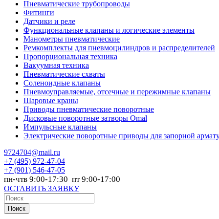
Пневматические трубопроводы
Фитинги
Датчики и реле
Функциональные клапаны и логические элементы
Манометры пневматические
Ремкомплекты для пневмоцилиндров и распределителей
Пропорциональная техника
Вакуумная техника
Пневматические схваты
Соленоидные клапаны
Пневмоуправляемые, отсечные и пережимные клапаны
Шаровые краны
Приводы пневматические поворотные
Дисковые поворотные затворы Omal
Импульсные клапаны
Электрические поворотные приводы для запорной армат
9724704@mail.ru
+7
(495) 972-47-04
+7
(901) 546-47-05
пн-чтв 9:00-17:30 пт 9:00-17:00
ОСТАВИТЬ ЗАЯВКУ
Поиск