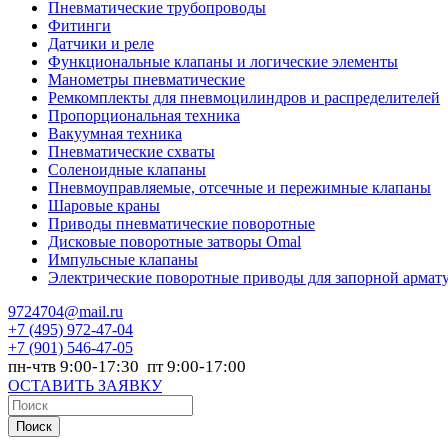
Пневматические трубопроводы
Фитинги
Датчики и реле
Функциональные клапаны и логические элементы
Манометры пневматические
Ремкомплекты для пневмоцилиндров и распределителей
Пропорциональная техника
Вакуумная техника
Пневматические схваты
Соленоидные клапаны
Пневмоуправляемые, отсечные и пережимные клапаны
Шаровые краны
Приводы пневматические поворотные
Дисковые поворотные затворы Omal
Импульсные клапаны
Электрические поворотные приводы для запорной армат
9724704@mail.ru
+7
(495) 972-47-04
+7
(901) 546-47-05
пн-чтв 9:00-17:30 пт 9:00-17:00
ОСТАВИТЬ ЗАЯВКУ
Поиск