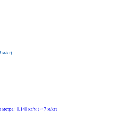
3 м/кг)
метра: 0,140 кг/м ( ~ 7 м/кг)