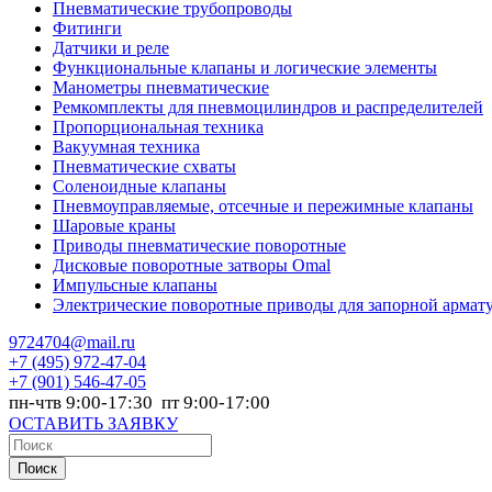
Пневматические трубопроводы
Фитинги
Датчики и реле
Функциональные клапаны и логические элементы
Манометры пневматические
Ремкомплекты для пневмоцилиндров и распределителей
Пропорциональная техника
Вакуумная техника
Пневматические схваты
Соленоидные клапаны
Пневмоуправляемые, отсечные и пережимные клапаны
Шаровые краны
Приводы пневматические поворотные
Дисковые поворотные затворы Omal
Импульсные клапаны
Электрические поворотные приводы для запорной армат
9724704@mail.ru
+7
(495) 972-47-04
+7
(901) 546-47-05
пн-чтв 9:00-17:30 пт 9:00-17:00
ОСТАВИТЬ ЗАЯВКУ
Поиск