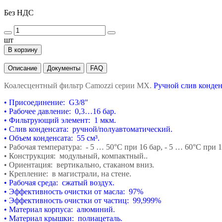
Без НДС
шт
В корзину
Описание
Документы
FAQ
Коалесцентный фильтр Camozzi серии MX.
Ручной слив конден
• Присоединение: G3/8"
• Рабочее давление: 0,3…16 бар.
• Фильтрующий элемент: 1 мкм.
• Слив конденсата: ручной/полуавтоматический.
• Объем конденсата: 55 см³.
• Рабочая температура: - 5 … 50°С при 16 бар,
- 5 … 60°С при 1
• Конструкция: модульный, компактный..
• Ориентация: вертикально, стаканом вниз.
• Крепление: в магистрали, на стене.
• Рабочая среда: сжатый воздух.
• Эффективность очистки от масла: 97
%
• Эффективность очистки от частиц: 99,999
%
• Материал корпуса: алюминий.
• Материал крышки: полиацеталь.