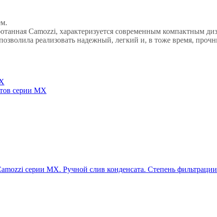
м.
аботанная Camozzi, характеризуется современным компактным д
 позволила реализовать надежный, легкий и, в тоже время, проч
MX
нтов серии MX
mozzi серии MX. Ручной слив конденсата. Степень фильтрации: 