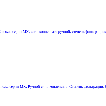
mozzi серии MX, слив конденсата ручной, степень фильтрации: 
ozzi серии MX. Ручной слив конденсата. Степень фильтрации: 0