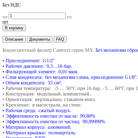
Без НДС
шт
В корзину
Описание
Документы
FAQ
Коалесцентный фильтр Camozzi серии MX.
Без механизма сброс
• Присоединение: G1/2"
• Рабочее давление: 0,3…16 бар.
• Фильтрующий элемент: 0,01 мкм.
• Слив конденсата: без механизма слива, присоединение G1/8".
• Объем конденсата: 55 см³.
• Рабочая температура: -5 … 50°С при 16 бар,
- 5 … 60°С при 1
• Конструкция: модульный, компактный..
• Ориентация: вертикально, стаканом вниз.
• Крепление: в магистрали, на стене.
• Рабочая среда: сжатый воздух.
• Эффективность очистки от масла: 99,80
%
• Эффективность очистки от частиц: 99,99999
%
• Материал корпуса: алюминий.
• Материал крышки: полиацеталь.