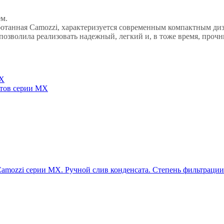
м.
аботанная Camozzi, характеризуется современным компактным д
 позволила реализовать надежный, легкий и, в тоже время, проч
MX
нтов серии MX
mozzi серии MX. Ручной слив конденсата. Степень фильтрации: 