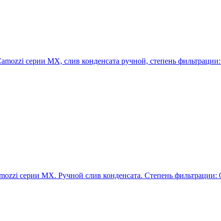
mozzi серии MX, слив конденсата ручной, степень фильтрации: 
ozzi серии MX. Ручной слив конденсата. Степень фильтрации: 0