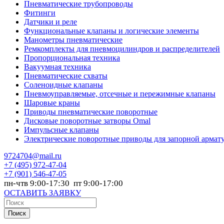
Пневматические трубопроводы
Фитинги
Датчики и реле
Функциональные клапаны и логические элементы
Манометры пневматические
Ремкомплекты для пневмоцилиндров и распределителей
Пропорциональная техника
Вакуумная техника
Пневматические схваты
Соленоидные клапаны
Пневмоуправляемые, отсечные и пережимные клапаны
Шаровые краны
Приводы пневматические поворотные
Дисковые поворотные затворы Omal
Импульсные клапаны
Электрические поворотные приводы для запорной армат
9724704@mail.ru
+7
(495) 972-47-04
+7
(901) 546-47-05
пн-чтв 9:00-17:30 пт 9:00-17:00
ОСТАВИТЬ ЗАЯВКУ
Поиск