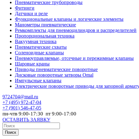
Пневматические трубопроводы
Фитинги
Датчики и реле
Функциональные клапаны и логические элементы
Манометры пневматические
Ремкомплекты для пневмоцилиндров и распределителей
Пропорциональная техника
Вакуумная техника
Пневматические схваты
Соленоидные клапаны
Пневмоуправляемые, отсечные и пережимные клапаны
Шаровые краны
Приводы пневматические поворотные
Дисковые поворотные затворы Omal
Импульсные клапаны
Электрические поворотные приводы для запорной армат
9724704@mail.ru
+7
(495) 972-47-04
+7
(901) 546-47-05
пн-чтв 9:00-17:30 пт 9:00-17:00
ОСТАВИТЬ ЗАЯВКУ
Поиск