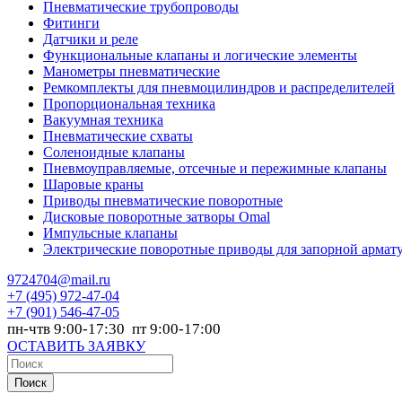
Пневматические трубопроводы
Фитинги
Датчики и реле
Функциональные клапаны и логические элементы
Манометры пневматические
Ремкомплекты для пневмоцилиндров и распределителей
Пропорциональная техника
Вакуумная техника
Пневматические схваты
Соленоидные клапаны
Пневмоуправляемые, отсечные и пережимные клапаны
Шаровые краны
Приводы пневматические поворотные
Дисковые поворотные затворы Omal
Импульсные клапаны
Электрические поворотные приводы для запорной армат
9724704@mail.ru
+7
(495) 972-47-04
+7
(901) 546-47-05
пн-чтв 9:00-17:30 пт 9:00-17:00
ОСТАВИТЬ ЗАЯВКУ
Поиск