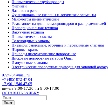
Пневматические трубопроводы
Фитинги
Датчики и реле
Функциональные клапаны и логические элементы
Манометры пневматические
Ремкомплекты для пневмоцилиндров и распределителей
Пропорциональная техника
Вакуумная техника
Пневматические схваты
Соленоидные клапаны
Пневмоуправляемые, отсечные и пережимные клапаны
Шаровые краны
Приводы пневматические поворотные
Дисковые поворотные затворы Omal
Импульсные клапаны
Электрические поворотные приводы для запорной армат
9724704@mail.ru
+7
(495) 972-47-04
+7
(901) 546-47-05
пн-чтв 9:00-17:30 пт 9:00-17:00
ОСТАВИТЬ ЗАЯВКУ
Поиск