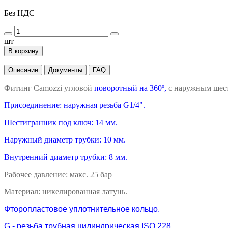
Без НДС
шт
В корзину
Описание
Документы
FAQ
Фитинг Camozzi угловой
поворотный на 360º,
с наружным шест
Присоединение: наружная резьба G1/4".
Шестигранник под ключ: 14 мм.
Наружный диаметр трубки: 10 мм.
Внутренний диаметр трубки: 8 мм.
Рабочее давление: макс. 25 бар
Материал: никелированная латунь.
Фторопластовое уплотнительное кольцо.
G - резьба трубная цилиндрическая ISO 228.