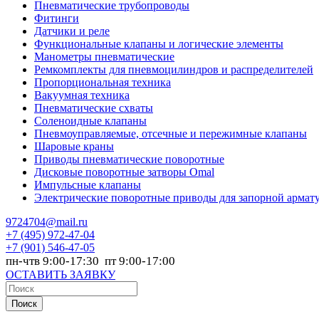
Пневматические трубопроводы
Фитинги
Датчики и реле
Функциональные клапаны и логические элементы
Манометры пневматические
Ремкомплекты для пневмоцилиндров и распределителей
Пропорциональная техника
Вакуумная техника
Пневматические схваты
Соленоидные клапаны
Пневмоуправляемые, отсечные и пережимные клапаны
Шаровые краны
Приводы пневматические поворотные
Дисковые поворотные затворы Omal
Импульсные клапаны
Электрические поворотные приводы для запорной армат
9724704@mail.ru
+7
(495) 972-47-04
+7
(901) 546-47-05
пн-чтв 9:00-17:30 пт 9:00-17:00
ОСТАВИТЬ ЗАЯВКУ
Поиск