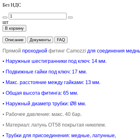
Без НДС
шт
В корзину
Описание
Документы
FAQ
Прямой
проходной
фитинг
Camozzi
для соединения медны
•
Наружные шестигранники под ключ: 14 мм.
• Подвижные гайки под ключ: 17 мм.
• Макс. расстояние между гайками: 13 мм.
• Общая высота фитинга
: 65 мм.
•
Наружный диаметр трубки:
Ø8
мм.
•
Рабочее давление: макс. 40 бар.
•
Материал: латунь ОТ58 покрытая никелем.
• Трубки для присоединения: медные, латунные,