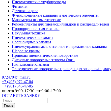
Пневматические трубопроводы
Фитинги
Датчики и реле
Функциональные клапаны и логические элементы
Манометры пневматические
Ремкомплекты для пневмоцилиндров и распределителей
Пропорциональная техника
Вакуумная техника
Пневматические схваты
Соленоидные клапаны
Пневмоуправляемые, отсечные и пережимные клапаны
Шаровые краны
Приводы пневматические поворотные
Дисковые поворотные затворы Omal
Импульсные клапаны
Электрические поворотные приводы для запорной армат
9724704@mail.ru
+7
(495) 972-47-04
+7
(901) 546-47-05
пн-чтв 9:00-17:30 пт 9:00-17:00
ОСТАВИТЬ ЗАЯВКУ
Поиск