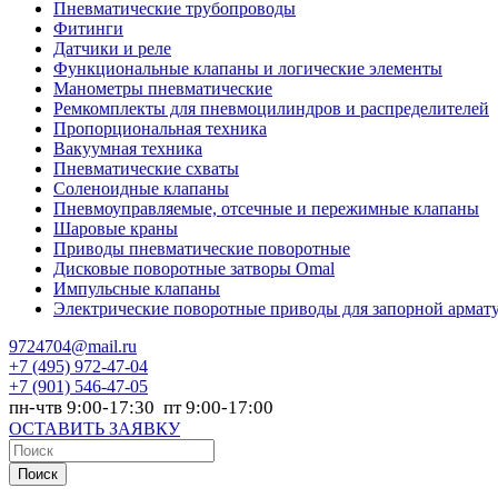
Пневматические трубопроводы
Фитинги
Датчики и реле
Функциональные клапаны и логические элементы
Манометры пневматические
Ремкомплекты для пневмоцилиндров и распределителей
Пропорциональная техника
Вакуумная техника
Пневматические схваты
Соленоидные клапаны
Пневмоуправляемые, отсечные и пережимные клапаны
Шаровые краны
Приводы пневматические поворотные
Дисковые поворотные затворы Omal
Импульсные клапаны
Электрические поворотные приводы для запорной армат
9724704@mail.ru
+7
(495) 972-47-04
+7
(901) 546-47-05
пн-чтв 9:00-17:30 пт 9:00-17:00
ОСТАВИТЬ ЗАЯВКУ
Поиск