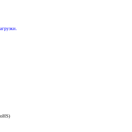
агрузки.
RoHS)