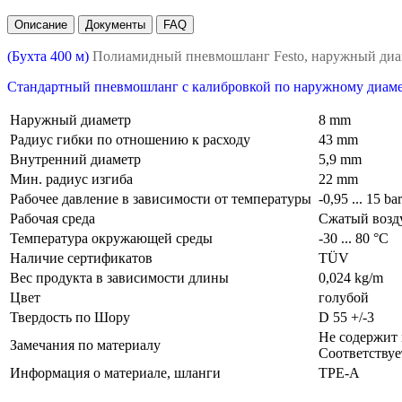
Описание
Документы
FAQ
(Бухта 400 м)
Полиамидный пневмошланг Festo, наружный диа
Стандартный пневмошланг с калибровкой по наружному диамет
Наружный диаметр
8 mm
Радиус гибки по отношению к расходу
43 mm
Внутренний диаметр
5,9 mm
Мин. радиус изгиба
22 mm
Рабочее давление в зависимости от температуры
-0,95 ... 15 ba
Рабочая среда
Сжатый возду
Температура окружающей среды
-30 ... 80 °C
Наличие сертификатов
TÜV
Вес продукта в зависимости длины
0,024 kg/m
Цвет
голубой
Твердость по Шору
D 55 +/-3
Не содержит
Замечания по материалу
Соответствуе
Информация о материале, шланги
TPE-A