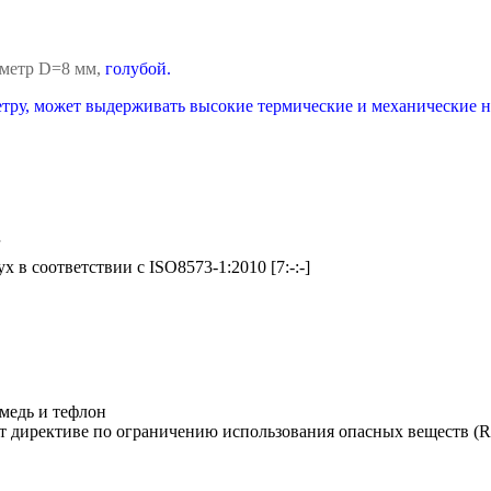
метр D=8 мм,
голубой.
ру, может выдерживать высокие термические и механические н
r
х в соответствии с ISO8573-1:2010 [7:-:-]
 медь и тефлон
т директиве по ограничению использования опасных веществ (