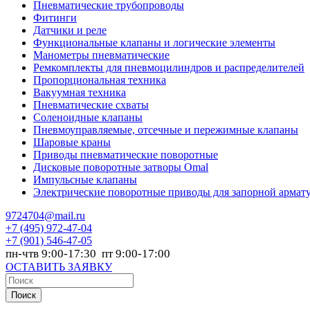
Пневматические трубопроводы
Фитинги
Датчики и реле
Функциональные клапаны и логические элементы
Манометры пневматические
Ремкомплекты для пневмоцилиндров и распределителей
Пропорциональная техника
Вакуумная техника
Пневматические схваты
Соленоидные клапаны
Пневмоуправляемые, отсечные и пережимные клапаны
Шаровые краны
Приводы пневматические поворотные
Дисковые поворотные затворы Omal
Импульсные клапаны
Электрические поворотные приводы для запорной армат
9724704@mail.ru
+7
(495) 972-47-04
+7
(901) 546-47-05
пн-чтв 9:00-17:30 пт 9:00-17:00
ОСТАВИТЬ ЗАЯВКУ
Поиск