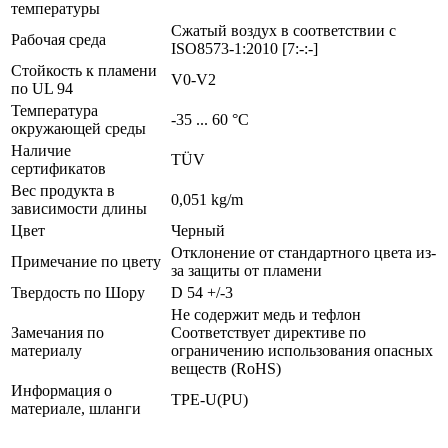
температуры
Сжатый воздух в соответствии с
Рабочая среда
ISO8573-1:2010 [7:-:-]
Стойкость к пламени
V0-V2
по UL 94
Температура
-35 ... 60 °C
окружающей среды
Наличие
TÜV
сертификатов
Вес продукта в
0,051 kg/m
зависимости длины
Цвет
Черный
Отклонение от стандартного цвета из-
Примечание по цвету
за защиты от пламени
Твердость по Шору
D 54 +/-3
Не содержит медь и тефлон
Замечания по
Соответствует директиве по
материалу
ограничению использования опасных
веществ (RoHS)
Информация о
TPE-U(PU)
материале, шланги