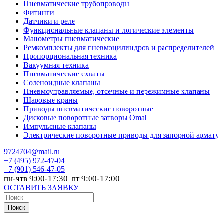
Пневматические трубопроводы
Фитинги
Датчики и реле
Функциональные клапаны и логические элементы
Манометры пневматические
Ремкомплекты для пневмоцилиндров и распределителей
Пропорциональная техника
Вакуумная техника
Пневматические схваты
Соленоидные клапаны
Пневмоуправляемые, отсечные и пережимные клапаны
Шаровые краны
Приводы пневматические поворотные
Дисковые поворотные затворы Omal
Импульсные клапаны
Электрические поворотные приводы для запорной армат
9724704@mail.ru
+7
(495) 972-47-04
+7
(901) 546-47-05
пн-чтв 9:00-17:30 пт 9:00-17:00
ОСТАВИТЬ ЗАЯВКУ
Поиск