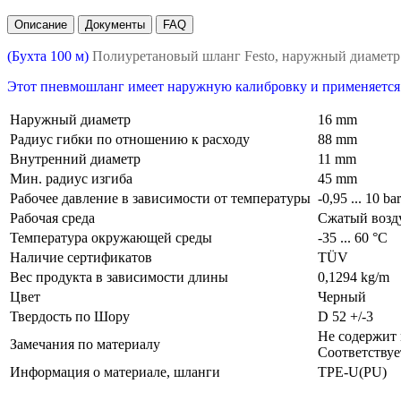
Описание
Документы
FAQ
(Бухта 100 м)
Полиуретановый шланг Festo, наружный диамет
Этот пневмошланг имеет наружную калибровку и применяется
Наружный диаметр
16 mm
Радиус гибки по отношению к расходу
88 mm
Внутренний диаметр
11 mm
Мин. радиус изгиба
45 mm
Рабочее давление в зависимости от температуры
-0,95 ... 10 ba
Рабочая среда
Сжатый возду
Температура окружающей среды
-35 ... 60 °C
Наличие сертификатов
TÜV
Вес продукта в зависимости длины
0,1294 kg/m
Цвет
Черный
Твердость по Шору
D 52 +/-3
Не содержит
Замечания по материалу
Соответствуе
Информация о материале, шланги
TPE-U(PU)