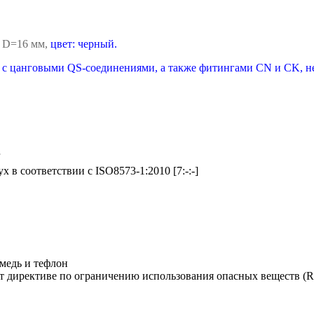
р D=16 мм,
цвет: черный.
 с цанговыми QS-соединениями, а также фитингами CN и CK, н
r
х в соответствии с ISO8573-1:2010 [7:-:-]
 медь и тефлон
т директиве по ограничению использования опасных веществ (