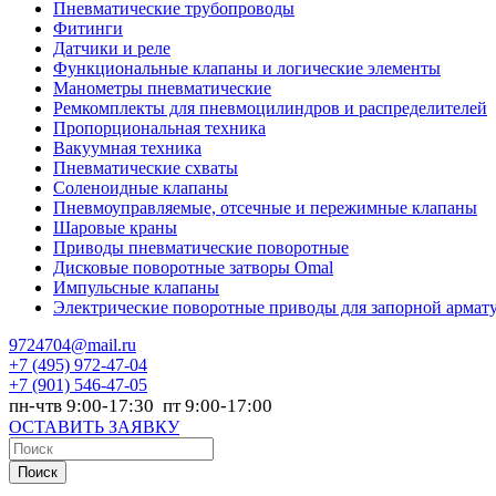
Пневматические трубопроводы
Фитинги
Датчики и реле
Функциональные клапаны и логические элементы
Манометры пневматические
Ремкомплекты для пневмоцилиндров и распределителей
Пропорциональная техника
Вакуумная техника
Пневматические схваты
Соленоидные клапаны
Пневмоуправляемые, отсечные и пережимные клапаны
Шаровые краны
Приводы пневматические поворотные
Дисковые поворотные затворы Omal
Импульсные клапаны
Электрические поворотные приводы для запорной армат
9724704@mail.ru
+7
(495) 972-47-04
+7
(901) 546-47-05
пн-чтв 9:00-17:30 пт 9:00-17:00
ОСТАВИТЬ ЗАЯВКУ
Поиск