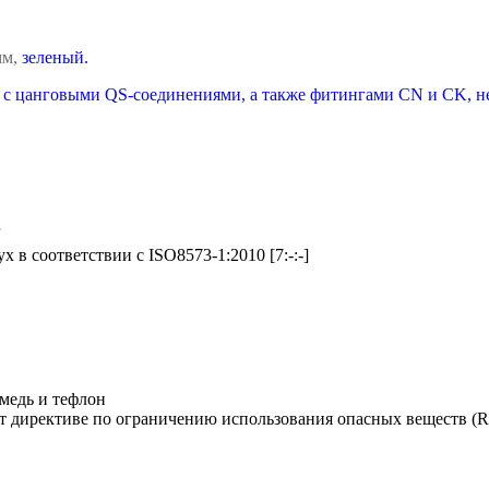
мм,
зеленый.
 с цанговыми QS-соединениями, а также фитингами CN и CK, н
r
х в соответствии с ISO8573-1:2010 [7:-:-]
 медь и тефлон
т директиве по ограничению использования опасных веществ (