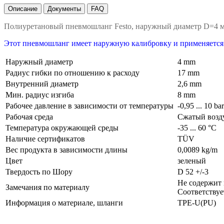
Описание
Документы
FAQ
Полиуретановый пневмошланг Festo, наружный диаметр D=4 
Этот пневмошланг имеет наружную калибровку и применяется
Наружный диаметр
4 mm
Радиус гибки по отношению к расходу
17 mm
Внутренний диаметр
2,6 mm
Мин. радиус изгиба
8 mm
Рабочее давление в зависимости от температуры
-0,95 ... 10 ba
Рабочая среда
Сжатый возду
Температура окружающей среды
-35 ... 60 °C
Наличие сертификатов
TÜV
Вес продукта в зависимости длины
0,0089 kg/m
Цвет
зеленый
Твердость по Шору
D 52 +/-3
Не содержит
Замечания по материалу
Соответствуе
Информация о материале, шланги
TPE-U(PU)